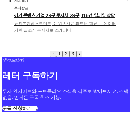
↗
2026.06.11
투자발표
경기 콘텐츠 기업 29곳·투자사 29곳, 116건 일대일 상담
뉴키즈인베스트먼트, G-VIP 신규 파트너 합류 — 데이터
기반 딜소싱 투자사로 소개되다.
‹
1
2
3
›
(Newsletter)
레터 구독하기
투자 인사이트와 포트폴리오 소식을 격주로 받아보세요. 스팸
없음. 언제든 구독 취소 가능.
구독 신청하기 →